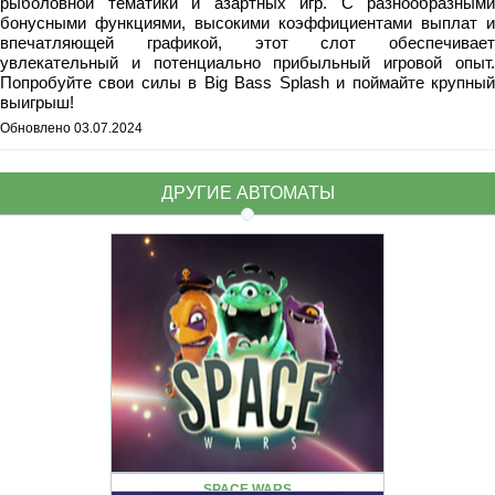
рыболовной тематики и азартных игр. С разнообразными
бонусными функциями, высокими коэффициентами выплат и
впечатляющей графикой, этот слот обеспечивает
увлекательный и потенциально прибыльный игровой опыт.
Попробуйте свои силы в Big Bass Splash и поймайте крупный
выигрыш!
Обновлено
03.07.2024
ДРУГИЕ АВТОМАТЫ
SPACE WARS