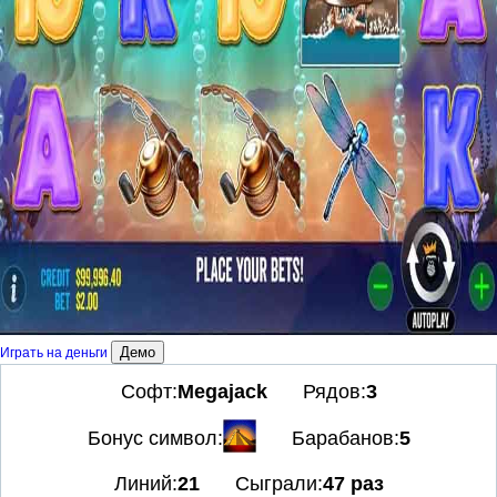
Демо
Играть на деньги
Софт:
Megajack
Рядов:
3
Бонус символ:
Барабанов:
5
Линий:
21
Сыграли:
47 раз