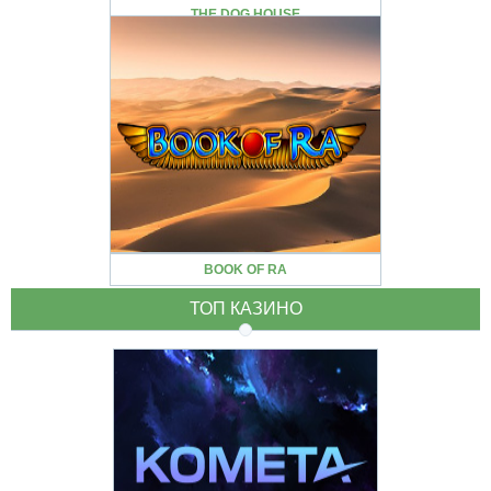
THE DOG HOUSE
BOOK OF RA
ТОП КАЗИНО