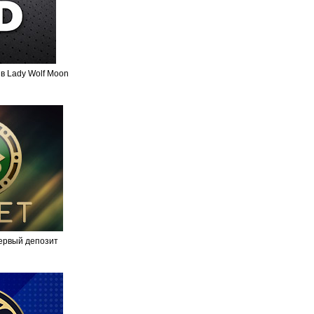
 в Lady Wolf Moon
ервый депозит