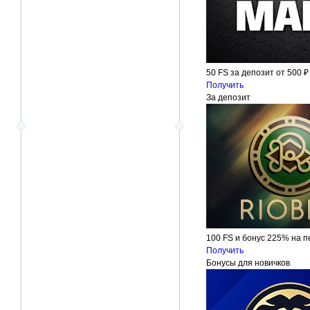
50 FS за депозит от 500 ₽
Получить
За депозит
100 FS и бонус 225%
на п
Получить
Бонусы для новичков