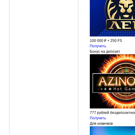
100 000 ₽ + 250 FS
Получить
Бонус на депозит
777
рублей бездепозитног
Получить
Для новичков