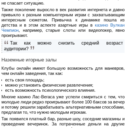
не спасает ситуацию.
Также поколение выросло в век развития интернета и давно
привыкло к разным компьютерным играм с захватывающим
интересным сюжетом. Привычка к динамике пошла из
детства и в этом аспекте азартные игры в
казино Вулкан
Чемпион
, например, старые слоты или видеопокер, явно
проигрывают.
Так как можно снизить средний возраст
аудитории?
Наземные игорные залы
Клубы онлайн имеют большую возможность для маневров,
чем онлайн заведения, так как:
есть своя площадь;
можно установить физические развлечения;
есть возможность психологического влияния.
Многие казино Лас-Вегаса уже успели смириться с тем, что
молодые люди редко проигрывают более 100 баксов за вечер
и потому решили зарабатывать альтернативными способами,
предлагая то, что нужно молодым игрокам.
Так появился платный бар, разные шоу, соседние магазины и
проведение вечеринок. За потраченные деньги на другие