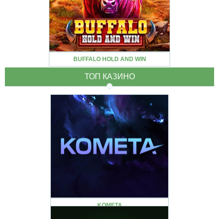
BUFFALO HOLD AND WIN
ТОП КАЗИНО
KOMETA