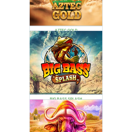
AZTEC GOLD
BIG BASS SPLASH